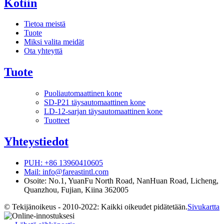
Kotiin
Tietoa meistä
Tuote
Miksi valita meidät
Ota yhteyttä
Tuote
Puoliautomaattinen kone
SD-P21 täysautomaattinen kone
LD-12-sarjan täysautomaattinen kone
Tuotteet
Yhteystiedot
PUH: +86 13960410605
Mail: info@fareastintl.com
Osoite: No.1, YuanFu North Road, NanHuan Road, Licheng,
Quanzhou, Fujian, Kiina 362005
© Tekijänoikeus - 2010-2022: Kaikki oikeudet pidätetään.
Sivukartta