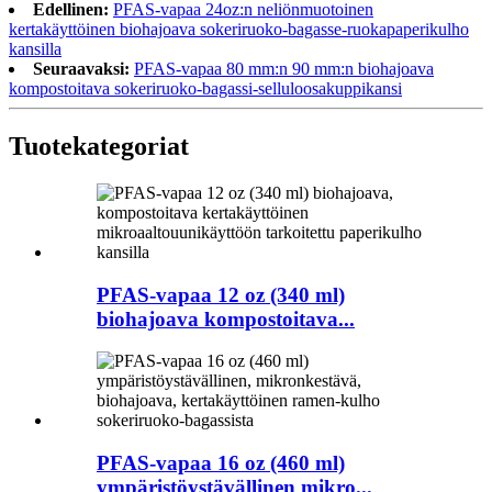
Edellinen:
PFAS-vapaa 24oz:n neliönmuotoinen
kertakäyttöinen biohajoava sokeriruoko-bagasse-ruokapaperikulho
kansilla
Seuraavaksi:
PFAS-vapaa 80 mm:n 90 mm:n biohajoava
kompostoitava sokeriruoko-bagassi-selluloosakuppikansi
Tuotekategoriat
PFAS-vapaa 12 oz (340 ml)
biohajoava kompostoitava...
PFAS-vapaa 16 oz (460 ml)
ympäristöystävällinen mikro...