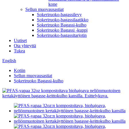
kone
Sellun muovausastiat
Sokeriruoko-bagassilevy
Sokeriruoko-bagassilaatikko
Sokeriruoko Bagassi-kulho
Sokeriruoko Bagassi -kuppi
Sokeriruoko-bagassitarjotin
Uutiset
Ota yhteyttä
Tukea
English
Kotiin
Sellun muovausastiat
Sokeriruoko Bagassi-kulho