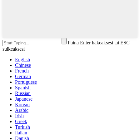
Paina Enter hakeaksesi tai ESC
sulkeaksesi
English
Chinese
French
German
Portuguese
Spanish
Russian
Japanese
Korean
Arabic
Irish
Greek
Turkish
Italian
Danish