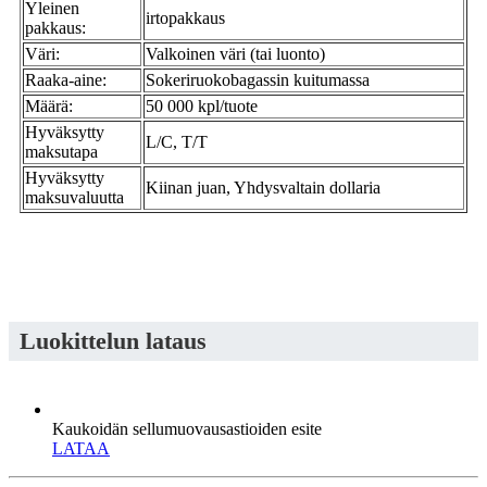
Yleinen
irtopakkaus
pakkaus:
Väri:
Valkoinen väri (tai luonto)
Raaka-aine:
Sokeriruokobagassin kuitumassa
Määrä:
50 000 kpl/tuote
Hyväksytty
L/C, T/T
maksutapa
Hyväksytty
Kiinan juan, Yhdysvaltain dollaria
maksuvaluutta
Luokittelun lataus
Kaukoidän sellumuovausastioiden esite
LATAA