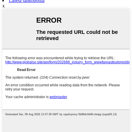
Lähetä sähköpostia
x