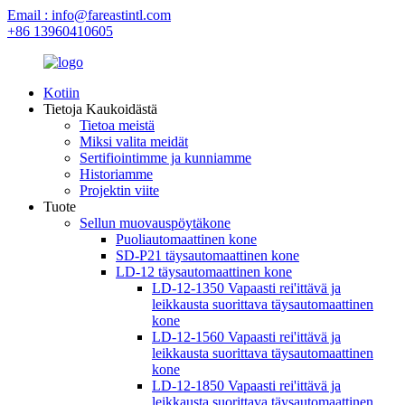
Email : info@fareastintl.com
+86 13960410605
Kotiin
Tietoja Kaukoidästä
Tietoa meistä
Miksi valita meidät
Sertifiointimme ja kunniamme
Historiamme
Projektin viite
Tuote
Sellun muovauspöytäkone
Puoliautomaattinen kone
SD-P21 täysautomaattinen kone
LD-12 täysautomaattinen kone
LD-12-1350 Vapaasti rei'ittävä ja
leikkausta suorittava täysautomaattinen
kone
LD-12-1560 Vapaasti rei'ittävä ja
leikkausta suorittava täysautomaattinen
kone
LD-12-1850 Vapaasti rei'ittävä ja
leikkausta suorittava täysautomaattinen