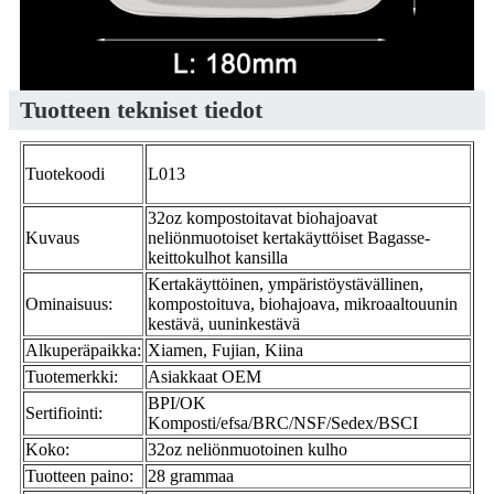
Tuotteen tekniset tiedot
Tuotekoodi
L013
32oz kompostoitavat biohajoavat
Kuvaus
neliönmuotoiset kertakäyttöiset Bagasse-
keittokulhot kansilla
Kertakäyttöinen, ympäristöystävällinen,
Ominaisuus:
kompostoituva, biohajoava, mikroaaltouunin
kestävä, uuninkestävä
Alkuperäpaikka:
Xiamen, Fujian, Kiina
Tuotemerkki:
Asiakkaat OEM
BPI/OK
Sertifiointi:
Komposti/efsa/BRC/NSF/Sedex/BSCI
Koko:
32oz neliönmuotoinen kulho
Tuotteen paino:
28 grammaa