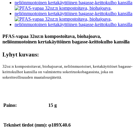
PFAS-vapaa 32oz:n kompostoitava, biohajoava,
neliönmuotoinen kertakäyttöinen bagasse-keittokulho kansilla
Lyhyt kuvaus:
32oz:n kompostoitavat, biohajoavat, neliönmuotoiset, kertakäyttöiset bagasse-
keittokulhot kansilla on valmistettu sokeriruokobagassista, joka on
sokeriteollisuuden maatalousjätettä.
Paino:
15 g
Tekniset tiedot (mm):
φ189X40.6