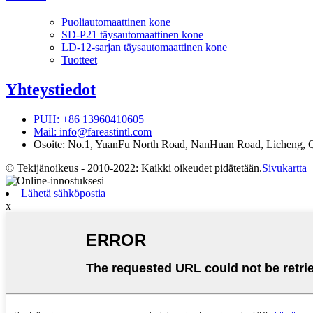
Puoliautomaattinen kone
SD-P21 täysautomaattinen kone
LD-12-sarjan täysautomaattinen kone
Tuotteet
Yhteystiedot
PUH: +86 13960410605
Mail: info@fareastintl.com
Osoite: No.1, YuanFu North Road, NanHuan Road, Licheng, Q
© Tekijänoikeus - 2010-2022: Kaikki oikeudet pidätetään.
Sivukartta
Lähetä sähköpostia
x