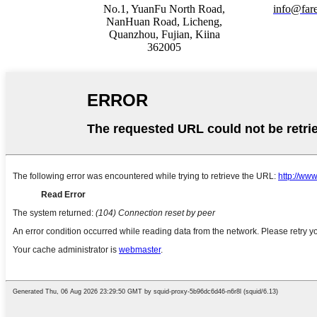
No.1, YuanFu North Road,
info@fare
NanHuan Road, Licheng,
Quanzhou, Fujian, Kiina
362005