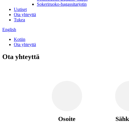
Sokeriruoko-bagassitarjotin
Uutiset
Ota yhteyttä
Tukea
English
Kotiin
Ota yhteyttä
Ota yhteyttä
Osoite
Sähk