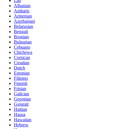
Lao
Albanian
Amharic
Armenian
Azerbaijani
Belarusian
Bengali
Bosnian
Bulgarian
Cebuano
Chichewa
Corsican
Croatian
Dutch
Estonian
Filipino
Finnish
Frisian
Galician
Georgian
Gujarati
Haitian
Hausa
Hawaiian
Hebrew