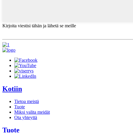
Kirjoita viestisi tähän ja lähetä se meille
Kotiin
Tietoa meistä
Tuote
Miksi valita meidät
Ota yhteyttä
Tuote