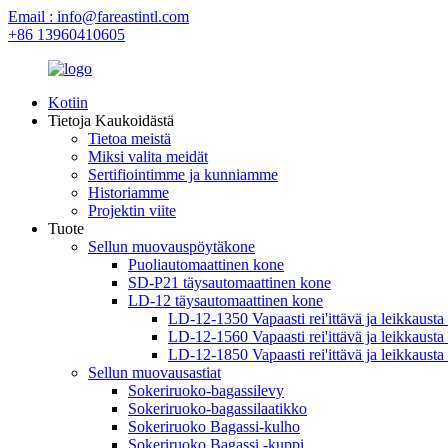
Email : info@fareastintl.com
+86 13960410605
Kotiin
Tietoja Kaukoidästä
Tietoa meistä
Miksi valita meidät
Sertifiointimme ja kunniamme
Historiamme
Projektin viite
Tuote
Sellun muovauspöytäkone
Puoliautomaattinen kone
SD-P21 täysautomaattinen kone
LD-12 täysautomaattinen kone
LD-12-1350 Vapaasti rei'ittävä ja leikkausta
LD-12-1560 Vapaasti rei'ittävä ja leikkausta
LD-12-1850 Vapaasti rei'ittävä ja leikkausta
Sellun muovausastiat
Sokeriruoko-bagassilevy
Sokeriruoko-bagassilaatikko
Sokeriruoko Bagassi-kulho
Sokeriruoko Bagassi -kuppi