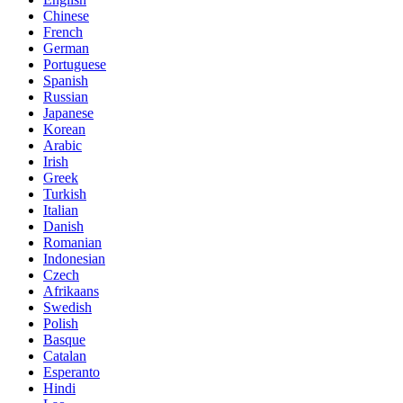
Chinese
French
German
Portuguese
Spanish
Russian
Japanese
Korean
Arabic
Irish
Greek
Turkish
Italian
Danish
Romanian
Indonesian
Czech
Afrikaans
Swedish
Polish
Basque
Catalan
Esperanto
Hindi