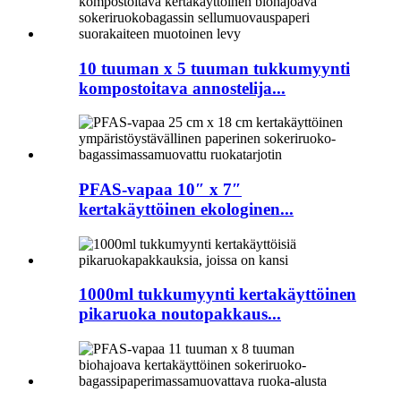
10 tuuman x 5 tuuman tukkumyynti
kompostoitava annostelija...
PFAS-vapaa 10″ x 7″
kertakäyttöinen ekologinen...
1000ml tukkumyynti kertakäyttöinen
pikaruoka noutopakkaus...