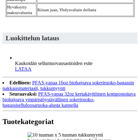
Hyväksytty
Kiinan juan, Yhdysvaltain dollaria
maksuvaluutta
Luokittelun lataus
Kaukoidän sellumuovausastioiden esite
LATAA
Edellinen:
PFAS-vapaa 16oz biohajoava sokeriruoko-bagassin
pakkausmateriaali, tukkumyynti
Seuraavaksi:
PFAS-vapaa 32oz kertakäyttöinen kompostoitava
biohajoava ympäristöystävällinen sokeriruoko-
bagassiselluloosaruoka-alusta kannella
Tuotekategoriat