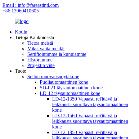
Email : info@fareastintl.com
+86 13960410605
Kotiin
Tietoja Kaukoidästä
Tietoa meistä
Miksi valita meidät
Sertifiointimme ja kunniamme
Historiamme
Projektin viite
Tuote
Sellun muovauspöytäkone
Puoliautomaattinen kone
SD-P21 täysautomaattinen kone
LD-12 täysautomaattinen kone
LD-12-1350 Vapaasti rei'ittävä ja
leikkausta suorittava täysautomaattinen
kone
LD-12-1560 Vapaasti rei'ittävä ja
leikkausta suorittava täysautomaattinen
kone
LD-12-1850 Vapaasti rei'ittävä ja
leikkausta suorittava täysautomaattinen