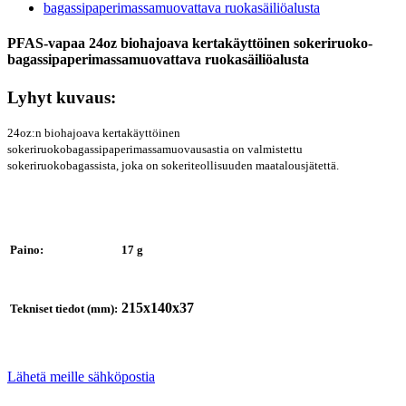
PFAS-vapaa 24oz biohajoava kertakäyttöinen sokeriruoko-
bagassipaperimassamuovattava ruokasäiliöalusta
Lyhyt kuvaus:
24oz:n biohajoava kertakäyttöinen
sokeriruokobagassipaperimassamuovausastia on valmistettu
sokeriruokobagassista, joka on sokeriteollisuuden maatalousjätettä.
Paino:
17 g
215x140x37
Tekniset tiedot (mm):
Lähetä meille sähköpostia