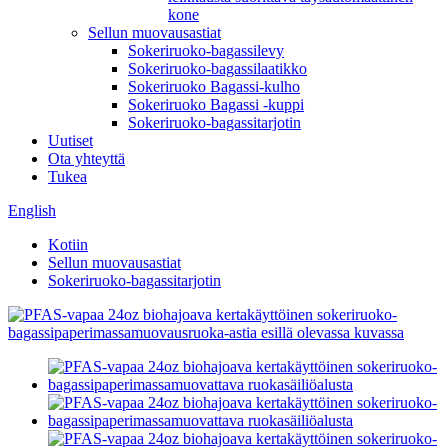
kone
Sellun muovausastiat
Sokeriruoko-bagassilevy
Sokeriruoko-bagassilaatikko
Sokeriruoko Bagassi-kulho
Sokeriruoko Bagassi -kuppi
Sokeriruoko-bagassitarjotin
Uutiset
Ota yhteyttä
Tukea
English
Kotiin
Sellun muovausastiat
Sokeriruoko-bagassitarjotin