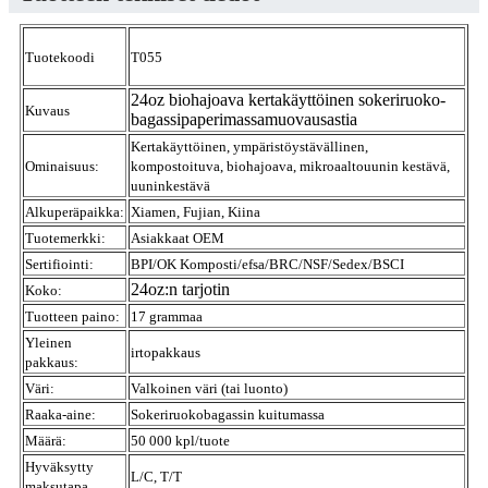
Tuotekoodi
T055
24oz biohajoava kertakäyttöinen sokeriruoko-
Kuvaus
bagassipaperimassamuovausastia
Kertakäyttöinen, ympäristöystävällinen,
Ominaisuus:
kompostoituva, biohajoava, mikroaaltouunin kestävä,
uuninkestävä
Alkuperäpaikka:
Xiamen, Fujian, Kiina
Tuotemerkki:
Asiakkaat OEM
Sertifiointi:
BPI/OK Komposti/efsa/BRC/NSF/Sedex/BSCI
24oz:n tarjotin
Koko:
Tuotteen paino:
17 grammaa
Yleinen
irtopakkaus
pakkaus:
Väri:
Valkoinen väri (tai luonto)
Raaka-aine:
Sokeriruokobagassin kuitumassa
Määrä:
50 000 kpl/tuote
Hyväksytty
L/C, T/T
maksutapa