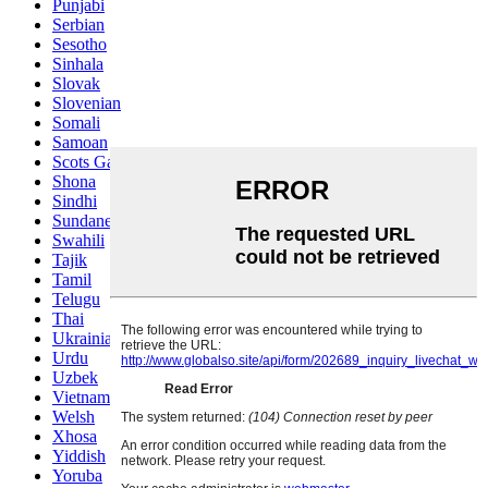
Punjabi
Serbian
Sesotho
Sinhala
Slovak
Slovenian
Somali
Samoan
Scots Gaelic
Shona
Sindhi
Sundanese
Swahili
Tajik
Tamil
Telugu
Thai
Ukrainian
Urdu
Uzbek
Vietnamese
Welsh
Xhosa
Yiddish
Yoruba